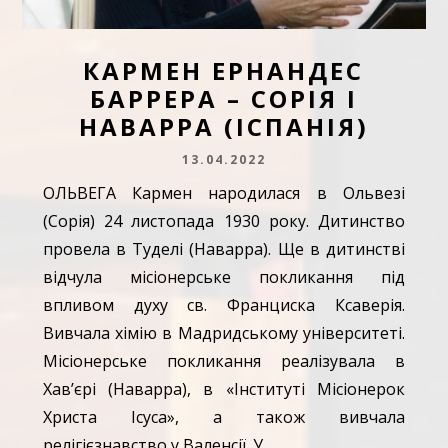
КАРМЕН ЕРНАНДЕС
БАРРЕРА – СОРІЯ І
НАВАРРА (ІСПАНІЯ)
13.04.2022
ОЛЬВЕГА Кармен народилася в Ольвезі
(Сорія) 24 листопада 1930 року. Дитинство
провела в Туделі (Наварра). Ще в дитинстві
відчула місіонерське покликання під
впливом духу св. Франциска Ксаверія.
Вивчала хімію в Мадридському університеті.
Місіонерське покликання реалізувала в
Хав’єрі (Наварра), в «Інституті Місіонерок
Христа Ісуса», а також вивчала
релігієзнавство у Валенсії. У