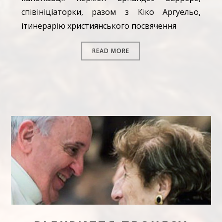
співініціаторки, разом з Кіко Аргуельо,
ітинерарію християнського посвячення
READ MORE