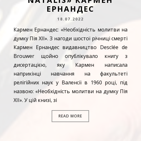
ЕРНАНДЕС
18.07.2022
Кармен Ернандес: «Необхідність молитви на
думку Пія XII». З нагоди шостої річниці смерті
Кармен Ернандес видавництво Desclée de
Brouwer щойно опублікувало книгу з
дисертацією, яку Кармен написала
наприкінці навчання на факультеті
релігійних наук у Валенсії в 1960 році, під
назвою: «Необхідність молитви на думку Пія
XII». У цій книзі, зі
READ MORE