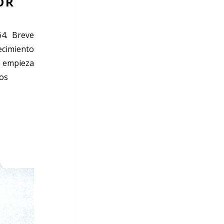
OR
4. Breve
ecimiento
s empieza
ios