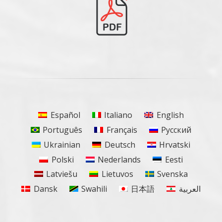
Español
Italiano
English
Português
Français
Русский
Ukrainian
Deutsch
Hrvatski
Polski
Nederlands
Eesti
Latviešu
Lietuvos
Svenska
Dansk
Swahili
日本語
العربية