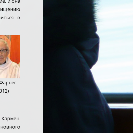
ие, и она
охищению
литься в
 Фарнес
012)
 Кармен.
сновного