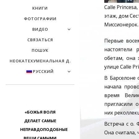
Calle Princesa,
КНИГИ
этаж, дом Сес
ФОТОГРАФИИ
Миссионерок.
ВИДЕО
СВЯЗАТЬСЯ
Первые восем
настоятели 
ПОШУК
обетам, она
НЕОКАТЕХУМЕНАЛЬНАЯ Д.
улице Calle Pri
РУССКИЙ
В Барселоне 
начала пров
время Вели
пригласили 
«БОЖЬЯ ВОЛЯ
них реколлек
ДЕЛАЕТ САМЫЕ
Встреча с о.
НЕПРАВДОПОДОБНЫЕ
Она считала,
ВЕЩИ САМЫМИ