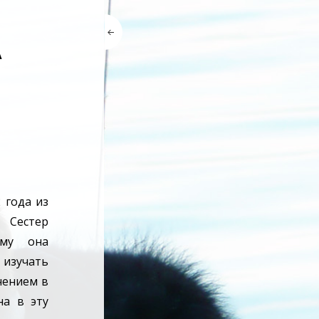
А
 года из
 Сестер
ому она
 изучать
чением в
на в эту