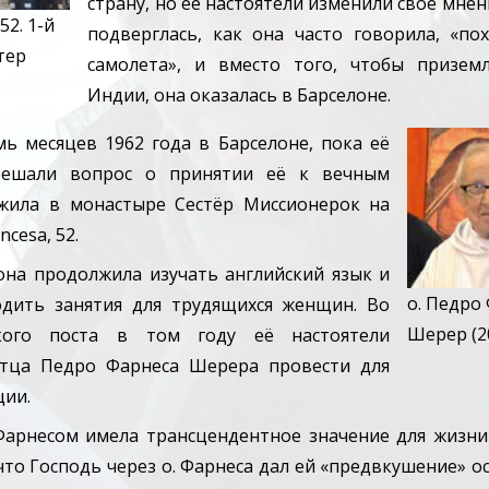
страну, но ее настоятели изменили свое мнен
 52. 1-й
подверглась, как она часто говорила, «п
тер
самолета», и вместо того, чтобы призем
Индии, она оказалась в Барселоне.
ь месяцев 1962 года в Барселоне, пока её
решали вопрос о принятии её к вечным
 жила в монастыре Сестёр Миссионерок на
ncesa, 52.
она продолжила изучать английский язык и
о. Педро
одить занятия для трудящихся женщин. Во
Шерер (2
кого поста в том году её настоятели
отца Педро Фарнеса Шерера провести для
ции.
 Фарнесом имела трансцендентное значение для жизни
 что Господь через о. Фарнеса дал ей «предвкушение» о