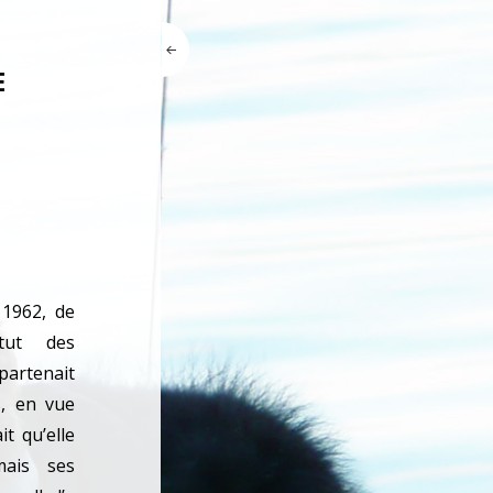
E
 1962, de
itut des
partenait
s, en vue
it qu’elle
mais ses