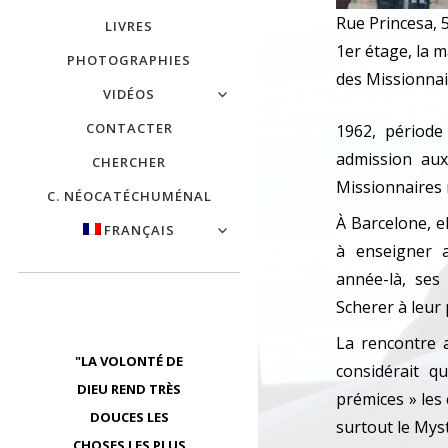
Rue Princesa, 
LIVRES
1er étage, la 
PHOTOGRAPHIES
des Missionna
VIDÉOS
CONTACTER
1962, période
admission aux
CHERCHER
Missionnaires 
C. NÉOCATÉCHUMÉNAL
À Barcelone, e
FRANÇAIS
à enseigner 
année-là, ses
Scherer à leur 
La rencontre a
"LA VOLONTÉ DE
considérait q
DIEU REND TRÈS
prémices » les 
DOUCES LES
surtout le Myst
CHOSES LES PLUS