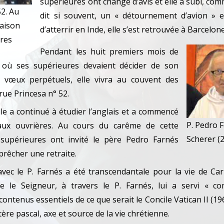
supérieures ont changé d’avis et elle a subi, comm
52. Au
dit si souvent, un « détournement d’avion » e
maison
d’atterrir en Inde, elle s’est retrouvée à Barcelone
ires
Pendant les huit premiers mois de
 où ses supérieures devaient décider de son
 vœux perpétuels, elle vivra au couvent des
rue Princesa n° 52.
lle a continué à étudier l’anglais et a commencé
P. Pedro 
aux ouvrières. Au cours du carême de cette
Scherer (
 supérieures ont invité le père Pedro Farnés
prêcher une retraite.
vec le P. Farnés a été transcendantale pour la vie de Car
ue le Seigneur, à travers le P. Farnés, lui a servi « 
contenus essentiels de ce que serait le Concile Vatican II (19
ère pascal, axe et source de la vie chrétienne.