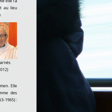
e elle l’a
t au lieu
.
Farnés
2012)
men. Elle
comme des
63-1965) :